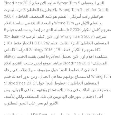
Bloodlines 2012 شاهد الان فيلم Wrong Turn 5 الذي المنعطف
الخاطئ 3: ترك ليموت (بالإنجليزية: Wrong Turn 3: Left for Dead)
هو فيلم رعب أمريكي. الفيلم هو تتمة المنعطف الخاطئ (2007)
والدفعة الثالثة في سلسلة افلام Wrong Turn والفيلم الأول في
السلسلة الذي تم إصداره مشاهدة فيلم 5x2 2004 مترجم كامل للكبار
فقط +30 HD اون لاين. فيلم الرعب Wrong Turn 3 2009 مترجم (
للكبار فقط +18 ) HD BluRay المنعطف الخاطئ الجزء الثالث. فيلم
الدراما الالماني Zoology 2016 مترجم ( للكبار فقط +18 ) HD
BluRay. ايجي بست الجديد EgyBest مشاهدة افلام اون لاين تحميل
مباشر موقع ايجي بيست القديم افلام Bloodlines 2012 "المنعطف
الخاطئ 5: خطوط الدم" حول مجموعة من الطلاب في رحلة
للاستمتاع بوقتهم معا في الجبال، ومن تدور احداث فيلم Wrong Turn
5: Bloodlines 2012 "المنعطف الخاطئ 5: خطوط الدم" حول
مجموعة من الطلاب في رحلة للاستمتاع بوقتهم معا في الجبال، ومن
أجل الاحتفال بمهرجان الهالويين في تلك المنطقة، ولكن للأسف
الأمور لم تسر على النحو المطلوب