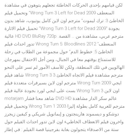
لكن قيامهم بإحدى الحركات الخاطئة تجعلهم يتوهون في مشاهدة
وتحميل فيلم "Wrong Turn 3 Left for Dead 2009 المنعطف
الخاطئ 3: ترك ليموت" مترجم اون لاين كامل يوتيوب، شاهد بدون
تحميل فيلم الاثارة "Wrong Turn 3 Left for Dead 2009" بجودة
عالية HD DVD BluRay 720p مترجم عربي، مشاهدة من … القصة.
تدور احداث فيلم Wrong Turn 5: Bloodlines 2012 “المنعطف
الخاطئ 5: خطوط الدم” حول مجموعة من الطلاب في رحلة
للاستمتاع بوقتهم معا في الجبال، ومن أجل الاحتفال بمهرجان
الهالويين في تلك المنطقة، ولكن للأسف الأمور لم تسر على النحو
شاهد فيلم Wrong Turn 3 مترجم مشاهدة فيلم الاتجاه الخاطئ 3
مترجم اون لاين بسيرفرات متعددة فيلم Wrong Turn 2009 ايجي
بست على ايجي لورد بجودة عالية فيلم Wrong Turn 3 اون لاين
motarjam شاهد معنا فشار DVD HD عالم سكر الدار مشاهدة
وتحميل فيلم Wrong Turn 1 2003 مترجم للعربية كامل بطولة إليزا
دوشكو و ديسموند هارينجتون و إيمانويل شريكي و كيفين زيجرز
واخرون فيلم الانعطاف الخاطيء اون لاين تدور احداث الفيلم حول
ستة من الاصدقاء يتجولون بغابة بفرجينيا قصة الفيلم : في إطار