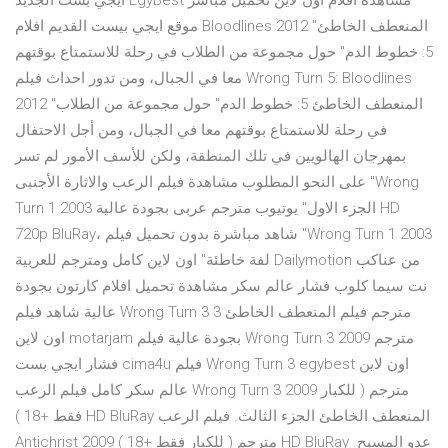
ايجي بست الجديد EgyBest مشاهدة افلام اون لاين تحميل مباشر
موقع ايجي بيست القديم افلام Bloodlines 2012 "المنعطف الخاطئ
5: خطوط الدم" حول مجموعة من الطلاب في رحلة للاستمتاع بوقتهم
معا في الجبال، ومن تدور احداث فيلم Wrong Turn 5: Bloodlines
2012 "المنعطف الخاطئ 5: خطوط الدم" حول مجموعة من الطلاب
في رحلة للاستمتاع بوقتهم معا في الجبال، ومن أجل الاحتفال
بمهرجان الهالويين في تلك المنطقة، ولكن للأسف الأمور لم تسر
على النحو المطلوب مشاهدة فيلم الرعب والاثارة الأجنبى "Wrong
Turn 1 2003 الجزء الاول" يوتيوب مترجم عربى بجودة عالية HD
720p BluRay، شاهد مباشرة بدون تحميل فيلم "Wrong Turn 1 2003
لفة خاطئة" اون لاين كامل ومترجم للعربية Dailymotion من عناكب
نت سيما كلوب فشار عالم سكر مشاهدة تحميل افلام كارتون بجودة
عالية شاهد فيلم Wrong Turn 3 مترجم فيلم المنعطف الخاطئ 3
اون لاين motarjam بجودة عالية فيلم Wrong Turn 3 2009 مترجم
فشار ايجي بست cima4u فيلم Wrong Turn 3 egybest اون لاين
عالم سكر كامل فيلم الرعب Wrong Turn 3 2009 مترجم ( للكبار
فقط +18 ) HD BluRay المنعطف الخاطئ الجزء الثالث. فيلم الرعب
Antichrist 2009 مترجم ( للكبار فقط +18 ) HD BluRay عدو المسيح.