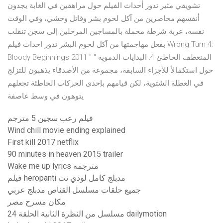
تشويقي مثير تدور أحداث الفيلم حول مراهقين في الغابة يجدون
أنفسهم محاصرين من آكل لحوم بشر وقاتل وحشي، وفي الوقت
نفسه، عربة شرطة محملة بالمساجين المرحلين إلى سجن تنقلب
بفعل مهاجمتها من آكل لحوم البشر تدور احداث فيلم Wrong Turn 4:
Bloody Beginnings 2011 " المنعطف الخاطئ 4: البدايات الدموية "
حول استكمالاً للأجزاء السابقة، مجموعة من الأصدقاء يذهبون للتزلج
في العطلة الشتوية، لكن قيامهم بإحدى الحركات الخاطئة تجعلهم
يتوهون في وسط عاصفة
فيلم رعب سجين 5 مترجم
Wind chill movie ending explained
First kill 2017 netflix
90 minutes in heaven 2015 trailer
Wake me up lyrics مترجمه
فيلم heropanti مدبلج كامل لودي نت
جميع حلقات مسلسل القناص مدبلج عربي
مكان مسرح مصر
مسلسل من النظرة الثانية الحلقة 24 dailymotion