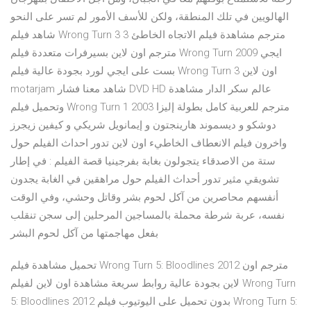
الهالويين في تلك المنطقة، ولكن للأسف الأمور لم تسر على النحو
شاهد فيلم Wrong Turn 3 مترجم مشاهدة فيلم الاتجاه الخاطئ 3
مترجم اون لاين بسيرفرات متعددة فيلم Wrong Turn 2009 ايجي
بست على ايجي لورد بجودة عالية فيلم Wrong Turn 3 اون لاين
motarjam شاهد معنا فشار DVD HD عالم سكر الدار مشاهدة
وتحميل فيلم Wrong Turn 1 2003 مترجم للعربية كامل بطولة إليزا
دوشكو و ديسموند هارينجتون و إيمانويل شريكي و كيفين زيجرز
واخرون فيلم الانعطاف الخاطيء اون لاين تدور احداث الفيلم حول
ستة من الاصدقاء يتجولون بغابة بفرجينيا قصة الفيلم : في إطار
تشويقي مثير تدور أحداث الفيلم حول مراهقين في الغابة يجدون
أنفسهم محاصرين من آكل لحوم بشر وقاتل وحشي، وفي الوقت
نفسه، عربة شرطة محملة بالمساجين المرحلين إلى سجن تنقلب
بفعل مهاجمتها من آكل لحوم البشر
تحميل مشاهدة فيلم Wrong Turn 5: Bloodlines 2012 مترجم اون
لاين بجودة عالية روابط سريعة مشاهدة اون لاين لفيلم Wrong Turn
5: Bloodlines 2012 بدون تحميل على اليوتيوب فيلم Wrong Turn 5: