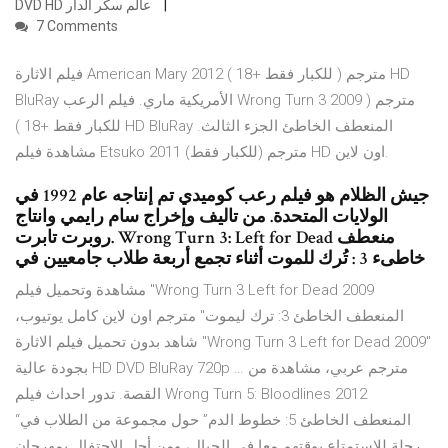
DVD HD عالم سكر الدار
7 Comments
فيلم الاثارة American Mary 2012 مترجم ( للكبار فقط +18 ) HD
BluRay الأمريكية ماري. فيلم الرعب Wrong Turn 3 2009 مترجم (
للكبار فقط +18 ) HD BluRay المنعطف الخاطئ الجزء الثالث.
مشاهدة فيلم Etsuko 2011 مترجم (للكبار فقط) HD اون لاين.
جيش الظلام هو فيلم رعب كوميدي تم إنتاجه عام 1992 في
الولايات المتحدة. من تاليف وإخراج سام رايمي وانتاج
روبرت تابرت. Wrong Turn 3: Left for Dead منعطف
خاطىء 3 : تُرك للموت أثناء تجمع أربعة طلاب جامعيين في
مشاهدة وتحميل فيلم "Wrong Turn 3 Left for Dead 2009
المنعطف الخاطئ 3: ترك ليموت" مترجم اون لاين كامل يوتيوب،
شاهد بدون تحميل فيلم الاثارة "Wrong Turn 3 Left for Dead 2009"
بجودة عالية HD DVD BluRay 720p مترجم عربي، مشاهدة من …
القصة. تدور احداث فيلم Wrong Turn 5: Bloodlines 2012
“المنعطف الخاطئ 5: خطوط الدم” حول مجموعة من الطلاب في
رحلة للاستمتاع بوقتهم معا في الجبال، ومن أجل الاحتفال بمهرجان