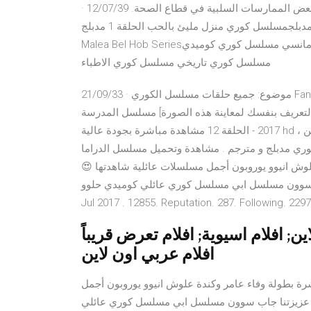
فريدة كريم والعامري كعوان وتدور أحداثها في عيادة طبية تفضح بعض الممارسات السلبية في قطاع الصحة. 12/07/39 ·
مسلسل كوري منزل مليئ بالحب الحلقة 2 مدبلجمسلسل كوري منزل مليئ بالحب الحلقة 1 مدبلجEpisode 1 – Manzel
Malea Bel Hob Seriesمسلسل كوري مترجم مسلسل كوري مدبلج مسلسل كوري رومانسي مسلسل كوري كوميدي
مسلسل كوري تاريخي مسلسل كوري الاطباء
21/09/33 · موضوع: جميع حلقات مسلسل الكوري Fantasy Couple - كوميدي - رومانسي مترجم عربي الأربعاء 5 سبتمبر
ى أو التعريف بنفسك لمعاينة هذه الصورة] مسلسل المدرسة
2017 - الحلقة 12 مشاهدة مباشرة بجودة عالية hd موقع ايجي بست مشاهدة مسلسلات كورية جديدة اون لاين ،
ري مدبلج و مترجم . مشاهدة وتحميل مسلسل الدراما
اء عامر وكندة علوش انيوو يوروبون أجمل مسلسلات عائلية شاهدتها 😍
لسل ابي مسلسل كوري عائلي كوميدي حلوو Member since
Jul 2017 . 12855. Reputation. 287. Following. 2297
ين; افلام اسيوية; افلام تعرض قريباً
افلام عربي اون لاين
ميل مسلسل الدراما المصري الا انا الحلقة 10 العاشرة بطولة وفاء عامر وكندة علوش انيوو يوروبون أجمل
عزيزتنا جاب سوون مسلسل ابي مسلسل كوري عائلي