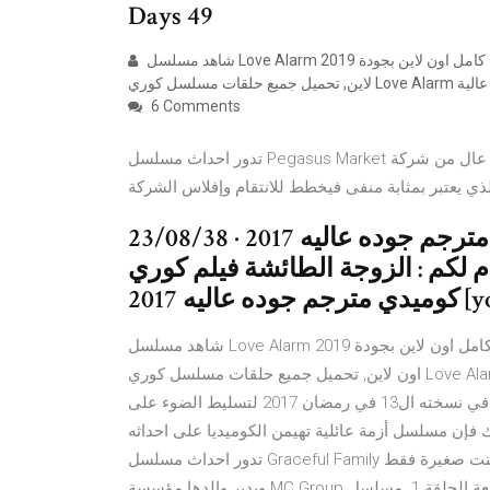
Days 49
شاهد مسلسل Love Alarm 2019 مترجمة عربي كامل اون لاين بجودة hd, جميع حلقات المسلسل الكوري مترجمة عربي اون
6 Comments
تدور احداث مسلسل Pegasus Market المورسم الاول الحلقة 11 مترجمة حول نقل مدير يمتلك منصب عال من شركة
23/08/38 · الزوجة الطائشة فيلم كوري كوميدي مترجم جوده عاليه 2017
دم لكم : الزوجة الطائشة فيلم كوري
شاهد مسلسل Love Alarm 2019 مترجمة عربي كامل اون لاين بجودة hd, جميع حلقات المسلسل الكوري مترجمة عربي
اون لاين, تحميل جميع حلقات مسلسل كوري Love Alarm كاملة مترجمة اونلاين بجودة عالية HD. مسلسلات كوميدية.
الكوميديا لرمضان 2017 تطل كذلك من خلال عودة "بقعة ضوء" في نسخته ال13 في رمضان 2017 لتسليط الضوء على
 فإن مسلسل أزمة عائلية تهيمن الكوميديا على احداثه
تدور احداث مسلسل Graceful Family الموسم الاول الحلقة 1 الاولي في اطار دراما حيث مو سوك هي بنت صغيرة فقط
ويدير والدها مؤسسة MC Group الكبيرة. إنها جميلة وذكية وغنية. مسلسل سندريلا والفرسان الاربعة الحلقة 1. مسلسل