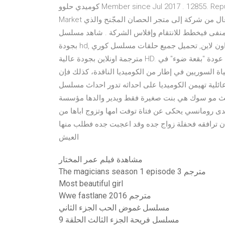
كوميدي حلوو Member since Jul 2017 . 12855. Reputation. 287. Following. 22972. تدور احداث مسلسل Pegasus
Market المورسم الاول الحلقة 11 مترجمة حول نقل مدير يمتلك منصب عال من شركة إلى متجر الحصان المجّنح والذي
يخطط للانتقام وإفلاس الشركة . شاهد مسلسل Love Alarm 2019 مترجمة عربي كامل اون لاين
بجودة hd, جميع حلقات المسلسل الكوري مترجمة عربي اون لاين, تحميل جميع حلقات مسلسل كوري Love Alarm كاملة
مترجمة اونلاين بجودة عالية HD. مسلسلات كوميدية. الكوميديا لرمضان 2017 تطل كذلك من خلال عودة "بقعة ضوء" في
ى جوانب من حياة السوريين في إطار من الكوميديا الناقدة، كذلك فإن
 الكوميديا على احداثه تدور احداث مسلسل Graceful Family الموسم الاول الحلقة 1 الاولي
هي بنت صغيرة فقط ويدير والدها مؤسسة MC Group الكبيرة. إنها جميلة وذكية وغنية.
 الحلقة 1. مسلسل كورى كوميدى رومانسي يحكى عن فتاة توفت امها وتزوج اباها من
أن ترافقه فحفلة زواج جده وقد اعجبت جده فطلب منها
العيش
مشاهدة فيلم عمر المختار
The magicians season 1 episode 3 مترجم
Most beautiful girl
Wwe fastlane 2016 مترجم
مسلسل غموض الحب الجزء الثاني
مسلسل فريحة الجزء الثالث الحلقة 9