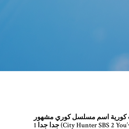
سماء مسلسلات كورية اسم مسلسل كوري مشهور
جدا جدا 1 (City Hunter SBS 2 You’ve Fallen for Me MBC 3 (Lie to Me SBS 4