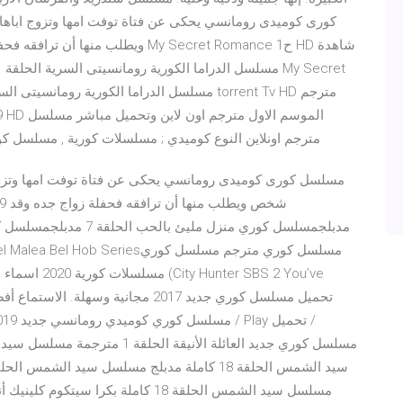
كورى كوميدى رومانسي يحكى عن فتاة توفت امها وتزوج اباها م
Never twice مترجم اونلاين النوع كوميدي ; مسلسلات كورية , مس
مسلسل كورى كوميدى رومانسي يحكى عن فتاة توفت امها وتزوج اب