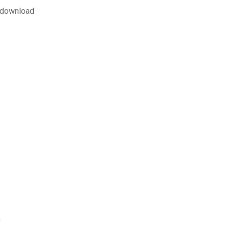
 download
n