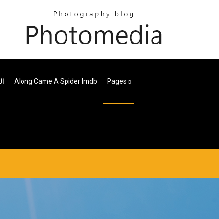
Pages
Along Came A Spider Imdb
ال