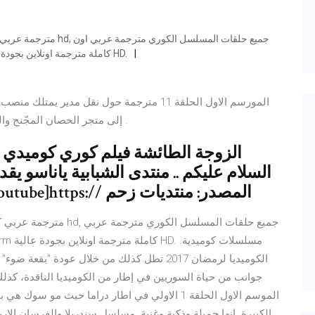
لاين, تحميل جميع حلقات مسلسل كوري Love Alarm كاملة مترجمة اونلاين بجودة عالية HD.
إلى متجر الحصان المجّنح والذي يعتبر بمثابة منفى فيخطط للانتقام وإفلاس الشركة .
السلام عليكم .. منتدى الشبابية ياناسو يق
كوميدي مترجم جوده عاليه 2017 [youtube]https:// المصدر: منتديات زحم
جوانب من حياة السوريين في إطار من الكوميديا الناقدة، كذلك