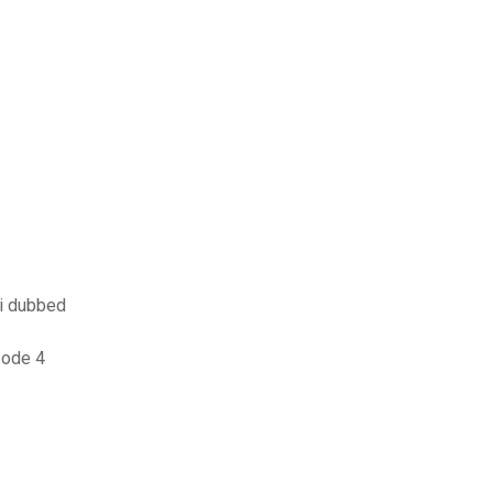
di dubbed
sode 4