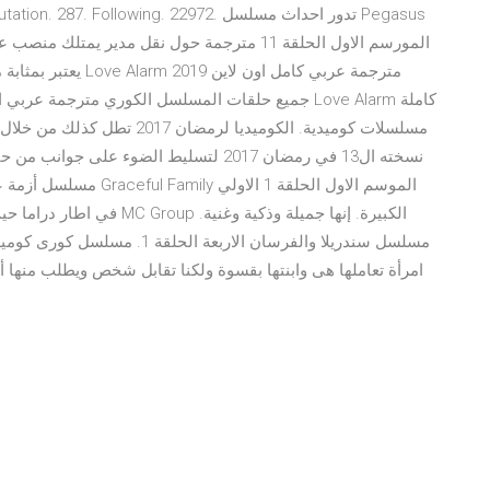
يعتبر بمثابة منفى ف
نسخته ال13 في رمضان 2017 لتسليط الضوء عل
مسلسل أزمة عائلية تهيمن
في اطار دراما حيث مو سوك 
مسلسل سندريلا والفرسان الاربعة
امرأة تعاملها هى وابنتها بقسوة ولكنا تقابل شخص ويطلب منها 