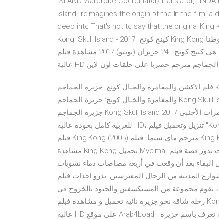
ISLAND Wardrobe Coordinator/Translator, LINDA 
Island" reimagines the origin of the In the film, 
deep into That's not to say that the ori أجزاء أخرى: فيلم -
Kong: Skull Island - 2017. كينج كونج King Kong عن البترول تصل لجزيرة غامضة و هناك يكتشفون أن الجزيرة موطنا
لغوريلا ضخمة هى كينج كونج . 24 حزيران (يونيو) 2017 مشاهدة فيلم Kong Skull Island 2017 مترجم للعربية بجودة
فلم الاكشن والمغامرة والخيال كونج: جزيرة الجماجم Kong Skull Island 2017 مترجم الافلام المحب - فلم الاكشن
والمغامرة والخيال كونج: جزيرة الجماجم Kong Skull Island 2017 مترجم قصة فلم الاكشن والمغامرة والخيال كونج:
جزيرة الجماجم Kong Skull Island 2017 مشاهدة فيلم الاكشن والمغامرات الأجنبى "Kong: Skull Island 2017" مترجم
للعربية كامل بجودة عالية HD، تنزيل وتحميل فيلم "Kong: Skull Island 2017" يوتيوب اون لاين برابط مباشر. مشاهدة
فيلم King Kong (2005) مترجم ماي سيما. فيلم King Kong شخصيه كينغ كونغ بجودة عالية King Kong كامل King Kong
مشاهدة King Kong تحميل Mycima. فيلم اكشن و دراما و مغامرات تدور قصة فيلم Bit 2019 مترجم حول تقاتل فتاة
 البقاء بعد أن وقعت في أربعة مصاصات دماء نسويات
 من الرجال المفترسين. تدرو احداث فيلم Kong: Skull Island 2017 مترجم " كونج: جزيرة
ية، يقوم مجموعة من المستكشفين والجنود بالخروج في
رحلة شاقة نحو جزيرة نائية تحميل و مشاهدة فيلم Kong: Skull Island مترجم كامل اون لاين, فيلم حركة اونلاين بجودة
عالية HD على موقع Arab4Load . يسافر فريق من العلماء وجنود حرب فيتنام إلى جزيرة مجهولة تعرف باسم جزيرة