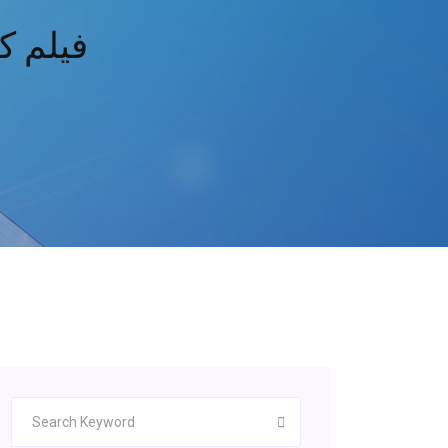
فيلم كين