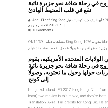
ج في رحلة شاقة نحو جزيرة نائية
تقع في قلب المحيط الهادئ
Abou Elleef King Kong أبو الليف كينج كونج تشغيل / Play تحميل / Download مشاهده فيلم Skull Island كونج جزيره الجمجمه
2017 الاكشن مترجم Hd
8 Comments
04/10/39 · مشاهدة فيلم King Kong 1976 بجودة bluray مترجم كامل مشاهدة مباشرة اون لاين و تحميل مباشر يأتي
 الولايات المتحدة اﻷمريكية، يقوم
ج في رحلة شاقة نحو جزيرة نائية
يات حولها وحول ما تحتويه، وصولًا
إلى كونج
Kong skull island - FR 2017, King Kong: Giant fr
least) two movies in this movie, and they're both 
Translation; Akira Full credits for Kong: Skull I