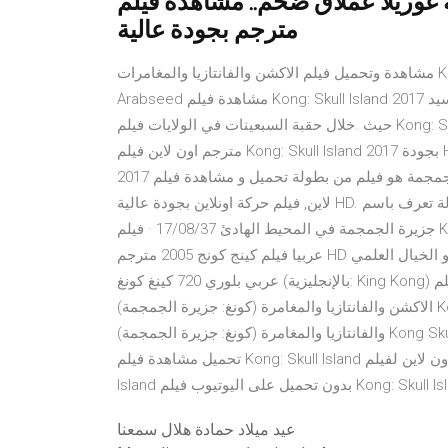
ا عملاق ضخم.. مشاهدة فيلم King Kong 1976
مترجم بجودة عالية
مشاهدة وتحميل فيلم الاكشن والفانتازيا والمغامرات Kong: Skull Island 2017 مترجم بجوده عالية عبر موقع عرب سيد
Arabseed مشاهدة فيلم Kong: Skull Island 2017 مترجم اون لاين وتحميل مباشر عبر موقعكم عرب سيد Arabseed
حيث .خلال حقبة السبعينات في الولايات فيلم Kong: Skull Island 2017 مترجم مشاهدة فيلم Kong: Skull Island 2017
مترجم اون لاين فيلم Kong: Skull Island 2017 بجودة HD DVD فيلم الاكشن و المغامرة و الفانتازيا Kong Skull Island
2017 مترجم كامل كونج: جزيرة الجمجمة هو فيلم من بطولة تحميل و مشاهدة فيلم Kong: Skull Island مترجم كامل اون
لاين, فيلم حركة اونلاين بجودة عالية HD. يسافر فريق من العلماء وجنود حرب فيتنام إلى جزيرة مجهولة تعرف باسم
جزيرة الجمجمة في المحيط الهادئ 17/08/37 · فيلم KING KONG 2005 مترجم عربي حصريا علي موقع الحصر الأول
عربيا فيلم كينج كونج 2005 مترجم HD فيلم الأكشن و المغامرات و الدراما و الخيال العلمي KING KONG 2005 مترجم
عربي بلوري 720 كينغ كونغ (بالإنجليزية: King Kong) هو فيلم … فيلم Kong Skull Island 2017 مترجم مشاهدة فيلم
الاكشن والفانتازيا والمغامرة (كونغ: جزيرة الجمجمة) Kong Skull HD مشاهدة مباشرة اون لاين. مشاهدة فيلم الاكشن
والفانتازيا والمغامرة (كونغ: جزيرة الجمجمة) Kong Skull Island 2017 مترجم 720p BluRay مشاهدة مباشرة اون لاين.
تحميل مشاهدة فيلم Kong: Skull Island مترجم اون لاين بجودة عالية روابط سريعة مشاهدة اون لاين لفيلم Kong: Skull
عيد ميلاد حمادة هلال سمعنا