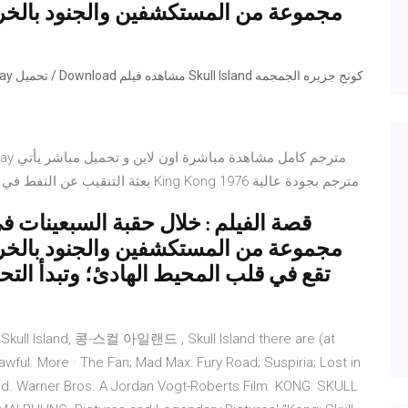
مجموعة من المستكشفين والجنود بالخرو
بعثة التنقيب عن النفط في جزيرة معزولة واجه غوريلا عملاق ضخم.. مشاهدة فيلم King Kong 1976 مترجم بجودة عالية
قصة الفيلم : خلال حقبة السبعينات في
مجموعة من المستكشفين والجنود بالخرو
تقع في قلب المحيط الهادئ؛ وتبدأ التحر
om Skull Island, 콩-스컬 아일랜드 , Skull Island there are (at
awful. More · The Fan; Mad Max: Fury Road; Suspiria; Lost in
sland. Warner Bros. A Jordan Vogt-Roberts Film. KONG: SKULL