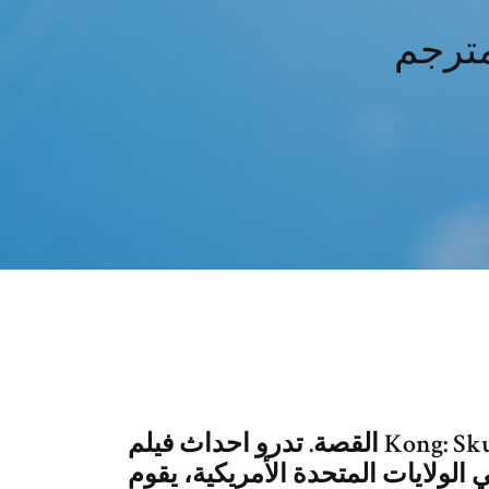
القصة. تدرو احداث فيلم Kong: Skull Island 2017 مترجم ” كونج: جزيرة
 الولايات المتحدة اﻷمريكية، يقوم