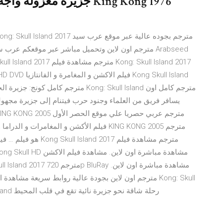
جزيرة معزولة واجه غوريل
Island بدون تحميل على اليوتيوب فيلم Kong: Skull Island رحلة شاقة نحو جزيرة نائية تقع في قلب المحيط