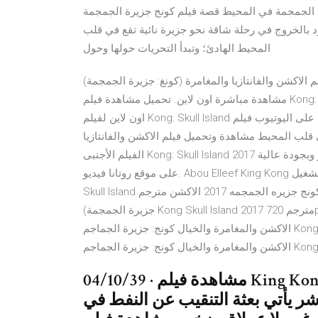
الجمجمة في المحيط قصة فيلم كونج جزيرة الجمجمة Kong: Skull Island 2017 خلال حقبة السبعينات في الولايات
 بالخروج في رحلة شاقة نحو جزيرة نائية تقع في قلب
المحيط الهادئ؛ وتبدأ التحريات حولها وحول
 والفانتازيا والمغامرة (كونغ: جزيرة الجمجمة) Kong Skull Island 2017 مترجم 720p BluRay
مشاهدة مباشرة اون لاين. تحميل مشاهدة فيلم Kong: Skull Island مترجم اون لاين بجودة عالية روابط سريعة مشاهدة
اون لاين لفيلم Kong: Skull Island بدون تحميل على اليوتيوب فيلم Kong: Skull Island رحلة شاقة نحو جزيرة نائية تقع
 المحيط مشاهدة وتحميل فيلم الاكشن والفانتازيا Kong: Skull Island 2017 يوتيوب كامل مترجم عربى، تنزيل
الفيلم الأجنبى Kong: Skull Island 2017 برابط مباشر وبجودة عالية HD DVD (720p, 1080p) نسخة أصلية Blu-ray حصرياً
على موقع روتانا فيديو. Abou Elleef King Kong أبو الليف كينج كونج تشغيل / Play تحميل / Download مشاهده فيلم
Skull Island كونج جزيره الجمجمه 2017 الاكشن مترجم Hd 04/07/41 · مشاهدة فيلم الاكشن والفانتازيا والمغامرة (كونغ:
جزيرة الجمجمة) Kong Skull Island 2017 مترجم 720p BluRay مشاهدة مباشرة اون لاين. القصة شاهد اون لاين فلم
الاكشن والمغامرة والخيال كونج: جزيرة الجماجم Kong Skull Island 2017 مترجم فيديو مشاهدة مباشرة وتحميل فلم
04/10/39 · مشاهدة فيلم King Kong 1976 بجودة bluray مترجم كامل
ر يأتي بعثة التنقيب عن النفط في