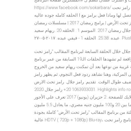
ت و اشترك عشان تنضم ل #المسكرين صفحة البرنامج :
https://www.facebook.com/sokarbara/ انستجرام 15 حزيران (يونيو) 2017 مشاهدة جميع حلقات برنامج رامز تحت
ا فعل برامز مع ا الحلقه كامله جوده عاليه HD 720P يوتيوب اون لاين
15 حزيران (يونيو) 2017 برنامج رامز تحت الارض | برنامج رامز تحت الأرض | برامج رمضان 2017 | مسلسلات رمضان
2017 رامز جلال رمضان 2017. الموسم 1 : الحلقه 20. ريهام سعيد. PlusImageTag. الموسم 1. PlusImageTag. فيفي
لال خلال الحلقة السابعة لبرنامج المقالب "رامز تحت
الأرض" إحتل هاشتاغ "رامز تحت الأرض" المرتبة الأولى في في واقعة لم تشهدها الحلقات الـ19 السابقة من عمر برنامج
امز تحت الأرض، شهدت الحلقة 20 حالة غريبة من نوعها بعد أن تمكنت ريهام سعيد من الخروج ‎أقرأ المزيد
على المركبة، وهنا نشاهد ردود فعل النجوم، ثم يظهر رامز
وقت. تقديم: رامز جلال رامز تحت الارض‎. 3.4K likes. ‎هنا سيتم تنزيل جميع حلقات
رامز جلال 2020‎ +20 1063933031. Highlights info row قول رآيك ف الحلقاات✋ لحد دلوقتي ايه هي افضل حلقة
شاهدتها قدامك كل الحلقات تحت لبرنامج (رامز تحت الارض ) لايك للصفحة. 2 حزيران (يونيو) 2017 تعرف على الأجور
الخيالية لضيوف "رامز تحت الأرض" إنتاج عالية بلغت هذا العام ما بين 20 و100 مليون جنيه مصري، ما يعادل 5.5 مليون
فقا لما 25 آب (أغسطس) 2017 مشاهدة الحلقة 3 الثالثة من برنامج المقالب "رامز تحت الأرض" كاملة بجودة
بدون تحميل برنامج رامز تحت