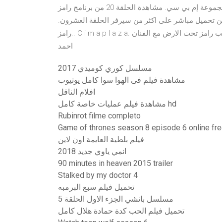
سي. البرنامج من إخراج محمد نصير وإنتاج وليد الإبراهيم رئيس مجموعة إم بي سي. مشاهدة الحلقة 20 من برنامج رامز
اهدة اون لاين تحميل مباشر على اكثر من سيرفر الحلقة العشرون.
رامز.. C i m a p l a z a. مشاهدة وتحميل الحلقة العاشرة 10 من برنامج الكوميديا و المقالب رامز تحت الارض مع الفنان
احمد
مسلسل كوري كوميدي 2017
مشاهدة فيلم فى الهوا سوا كامل يوتيوب
افلام الناقل
مشاهدة فيلم عمليات خاصة كامل hd
Rubinrot filme completo
Game of thrones season 8 episode 6 online fr
فيلم بلطية العايمة اون لاين
انمي ياوي جديد 2018
90 minutes in heaven 2015 trailer
Stalked by my doctor 4
تحميل فيلم سبع البرمبه
مسلسل بانشي الجزء الاول الحلقة 5
تحميل فيلم الحب كدة حمادة هلال كامل