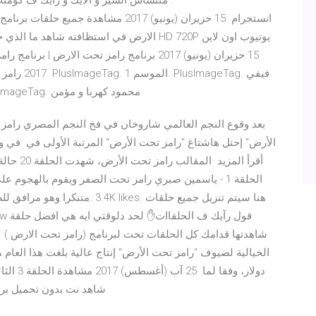
متنساش الشير و الايك و رأيك ف كومن
الارض في استظافته شاهد ما الذي حصل لها وماذ
عبده. 25:38. الحلقه 1 - فيفي عبده. ٢٠١٧-٠٥-٢٧. PlusImageTag. محمود كهربا و مؤمن
بعد وقوع النجم العالمي شاروخان في فخ النجم المصري رامز ج
المقالب ر
الحلقة 1 - ياسمين صبري رامز تحت الصفر ويقوم بالهجوم 
متنكرا وهو مرافق للضيف طوال ال
دولار، و
عالية HDTV ( 720p + 1080p) Blu-ray، شاهد نت 