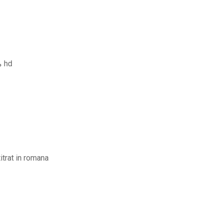
فيلم ferdinand مترجم ومدبلج فرديناند يوتيوب كامل hd
itrat in romana