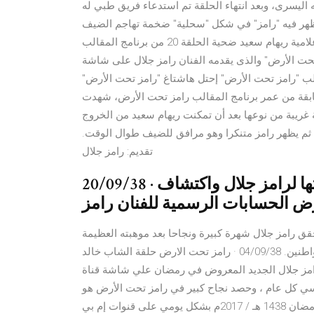
ي النهر في قدمه اليسرى، وبعد انتهاء الحلقة تم استدعاء فريق طبي له
يظهر فيه "رامز" في شكل "سحلية" ضخمة تهاجم الضيف
عقب سقوط السيارة التي 15 حزيران (يونيو) 2017 وقعت الإعلامية ريهام سعيد ضحية الحلقة 20 من برنامج المقالب
أرض" والذى يقدمه الفنان رامز جلال على شاشة mbc مصر. بعد وقوع النجم العالمي شاروخان في فخ
الب "رامز تحت الأرض" إحتل هاشتاغ "رامز تحت الأرض"
الأولى في في واقعة لم تشهدها الحلقات الـ19 السابقة من عمر برنامج المقالب رامز تحت الأرض، شهدت
 حالة غريبة من نوعها بعد أن تمكنت ريهام سعيد من الخروج ‎أقرأ المزيد الحلقة 1 - ياسمين صبري رامز تحت
، ثم يظهر رامز متنكرا وهو مرافق للضيف طوال الوقت.
تقديم: رامز جلال
20/09/38 · الحلقة 20: رد فعل ريهام سعيد بعد رؤيتها لرامز جلال واكتشاف
ض الحسابات الرسمية للفنان رامز
 السنوات الماضية، حقق رامز جلال شهرة كبيرة ونجاحا بعد موهبته العظيمة
في توفير برامج مدافن القمامة التي يتبعها قطاع كبير من المواطنين. 04/09/38 · رامز تحت الارض حلقة الشاب خالد
مز جلال الجديد المعروض في رمضان علي شاشة قناة mbc
سي كل عام ، وحصد نجاح كبير في رامز تحت الأرض هو
برنامج مقالب من إعداد وتقديم رامز جلال عرض في موسم رمضان 1438 هـ / 2017م بشكل يومي على قنوات إم بي